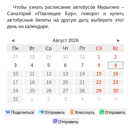
Чтобы узнать расписание автобусов Мурыгино –
Санаторий «Павлищев Бор», поворот и купить
автобусные билеты на другую дату, выберите этот
день на календаре.
◄
Август 2026
►
Пн
Вт
Ср
Чт
Пт
Сб
Вс
27
28
29
30
31
1
2
3
4
5
6
7
8
9
10
11
12
13
14
15
16
17
18
19
20
21
22
23
24
25
26
27
28
29
30
31
1
2
3
4
5
6
Поделиться
Отправить
Класснуть
Отправить
Отправить