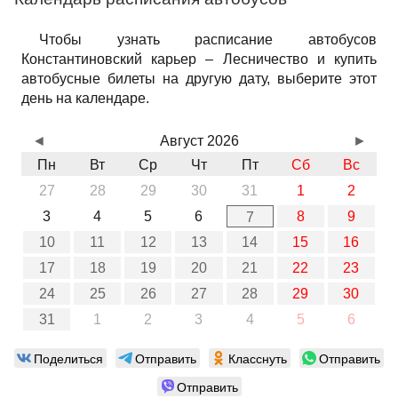
Чтобы узнать расписание автобусов
Константиновский карьер – Лесничество и купить
автобусные билеты на другую дату, выберите этот
день на календаре.
◄
Август 2026
►
Пн
Вт
Ср
Чт
Пт
Сб
Вс
27
28
29
30
31
1
2
3
4
5
6
8
9
7
10
11
12
13
14
15
16
17
18
19
20
21
22
23
24
25
26
27
28
29
30
31
1
2
3
4
5
6
Поделиться
Отправить
Класснуть
Отправить
Отправить