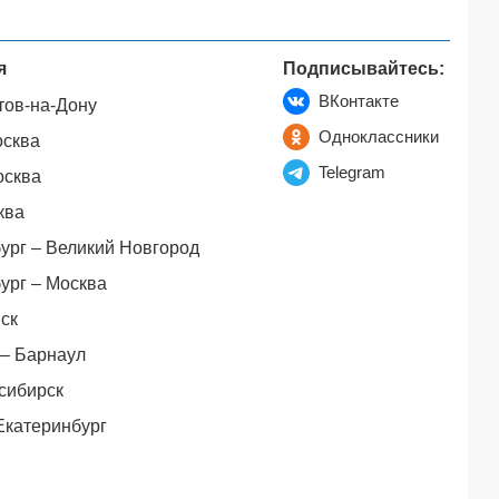
я
Подписывайтесь:
ВКонтакте
тов-на-Дону
Одноклассники
осква
Telegram
осква
ква
ург – Великий Новгород
ург – Москва
ск
– Барнаул
сибирск
Екатеринбург