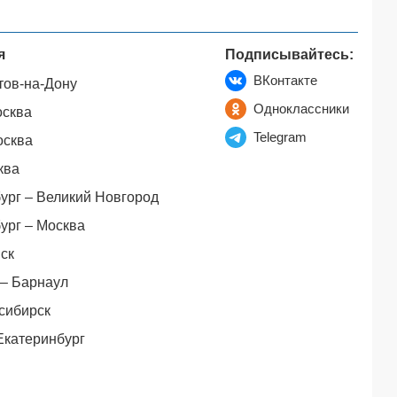
я
Подписывайтесь:
ВКонтакте
тов-на-Дону
Одноклассники
осква
Telegram
осква
ква
ург – Великий Новгород
ург – Москва
ск
– Барнаул
сибирск
Екатеринбург