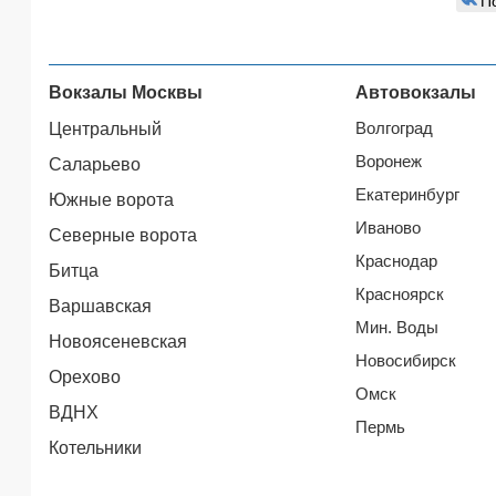
П
Вокзалы Москвы
Автовокзалы
Волгоград
Центральный
Воронеж
Саларьево
Екатеринбург
Южные ворота
Иваново
Северные ворота
Краснодар
Битца
Красноярск
Варшавская
Мин. Воды
Новоясеневская
Новосибирск
Орехово
Омск
ВДНХ
Пермь
Котельники