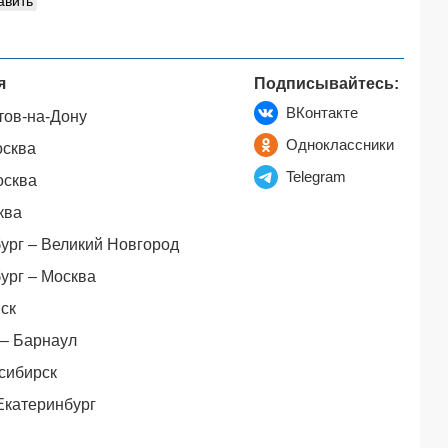
авить
я
Подписывайтесь:
ВКонтакте
тов-на-Дону
Одноклассники
осква
Telegram
осква
ква
ург – Великий Новгород
ург – Москва
ск
– Барнаул
сибирск
Екатеринбург