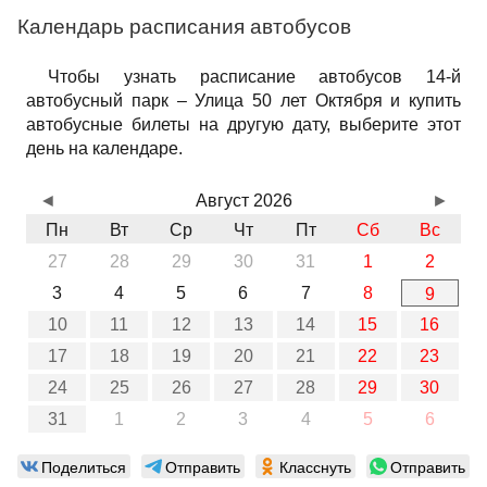
Календарь расписания автобусов
Чтобы узнать расписание автобусов 14-й
автобусный парк – Улица 50 лет Октября и купить
автобусные билеты на другую дату, выберите этот
день на календаре.
◄
Август 2026
►
Пн
Вт
Ср
Чт
Пт
Сб
Вс
27
28
29
30
31
1
2
3
4
5
6
7
8
9
10
11
12
13
14
15
16
17
18
19
20
21
22
23
24
25
26
27
28
29
30
31
1
2
3
4
5
6
Поделиться
Отправить
Класснуть
Отправить