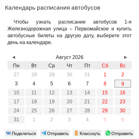
Календарь расписания автобусов
Чтобы узнать расписание автобусов 1-я
Железнодорожная улица – Первомайское и купить
автобусные билеты на другую дату, выберите этот
день на календаре.
◄
Август 2026
►
Пн
Вт
Ср
Чт
Пт
Сб
Вс
27
28
29
30
31
1
2
3
4
5
6
7
8
9
10
11
12
13
14
15
16
17
18
19
20
21
22
23
24
25
26
27
28
29
30
31
1
2
3
4
5
6
Поделиться
Отправить
Класснуть
Отправить