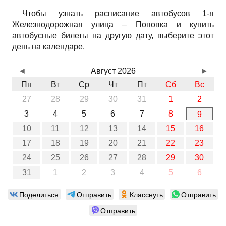
Чтобы узнать расписание автобусов 1-я
Железнодорожная улица – Поповка и купить
автобусные билеты на другую дату, выберите этот
день на календаре.
◄
Август 2026
►
Пн
Вт
Ср
Чт
Пт
Сб
Вс
27
28
29
30
31
1
2
3
4
5
6
7
8
9
10
11
12
13
14
15
16
17
18
19
20
21
22
23
24
25
26
27
28
29
30
31
1
2
3
4
5
6
Поделиться
Отправить
Класснуть
Отправить
Отправить