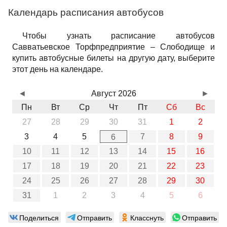
Календарь расписания автобусов
Чтобы узнать расписание автобусов
Савватьевское Торфпредприятие – Слободище и
купить автобусные билеты на другую дату, выберите
этот день на календаре.
◄
Август 2026
►
Пн
Вт
Ср
Чт
Пт
Сб
Вс
27
28
29
30
31
1
2
3
4
5
7
8
9
6
10
11
12
13
14
15
16
17
18
19
20
21
22
23
24
25
26
27
28
29
30
31
1
2
3
4
5
6
Поделиться
Отправить
Класснуть
Отправить