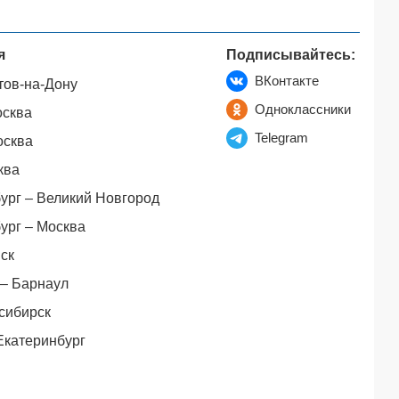
я
Подписывайтесь:
ВКонтакте
тов-на-Дону
Одноклассники
осква
Telegram
осква
ква
ург – Великий Новгород
ург – Москва
ск
– Барнаул
сибирск
Екатеринбург