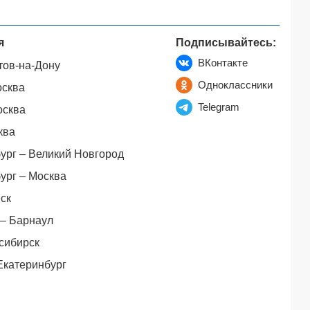
я
Подписывайтесь:
ВКонтакте
тов-на-Дону
Одноклассники
осква
Telegram
осква
ква
ург – Великий Новгород
ург – Москва
ск
– Барнаул
сибирск
Екатеринбург