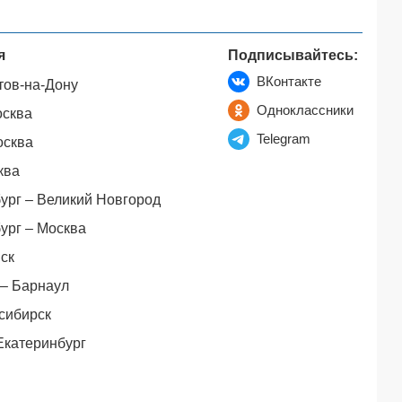
я
Подписывайтесь:
ВКонтакте
тов-на-Дону
Одноклассники
осква
Telegram
осква
ква
ург – Великий Новгород
ург – Москва
ск
– Барнаул
сибирск
Екатеринбург