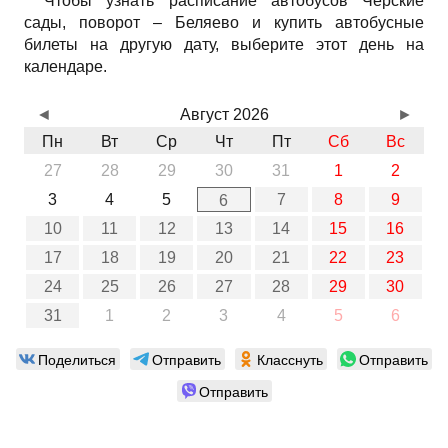
Чтобы узнать расписание автобусов Черские
сады, поворот – Беляево и купить автобусные
билеты на другую дату, выберите этот день на
календаре.
◄
Август 2026
►
Пн
Вт
Ср
Чт
Пт
Сб
Вс
27
28
29
30
31
1
2
3
4
5
7
8
9
6
10
11
12
13
14
15
16
17
18
19
20
21
22
23
24
25
26
27
28
29
30
31
1
2
3
4
5
6
Поделиться
Отправить
Класснуть
Отправить
Отправить