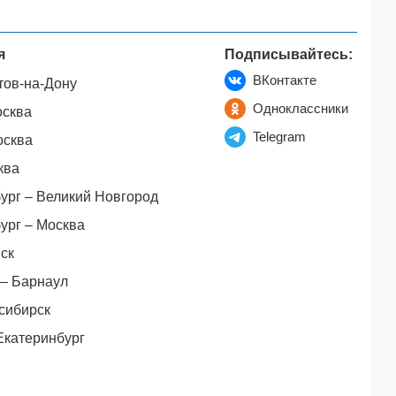
я
Подписывайтесь:
ВКонтакте
тов-на-Дону
Одноклассники
осква
Telegram
осква
ква
ург – Великий Новгород
ург – Москва
ск
– Барнаул
сибирск
Екатеринбург