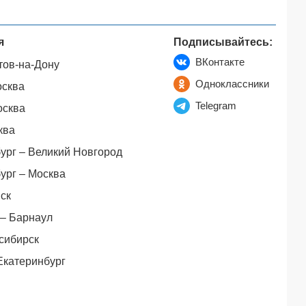
я
Подписывайтесь:
ВКонтакте
тов-на-Дону
Одноклассники
осква
Telegram
осква
ква
ург – Великий Новгород
ург – Москва
ск
– Барнаул
сибирск
Екатеринбург