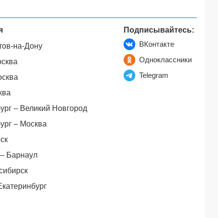
я
Подписывайтесь:
ВКонтакте
тов-на-Дону
Одноклассники
осква
Telegram
осква
ква
ург – Великий Новгород
ург – Москва
ск
– Барнаул
сибирск
Екатеринбург