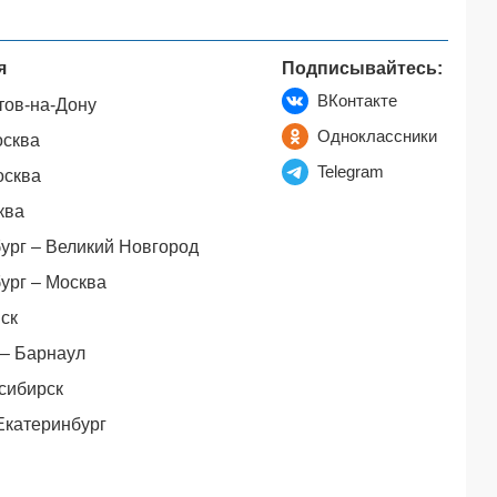
я
Подписывайтесь:
ВКонтакте
тов-на-Дону
Одноклассники
осква
Telegram
осква
ква
ург – Великий Новгород
ург – Москва
ск
– Барнаул
сибирск
Екатеринбург