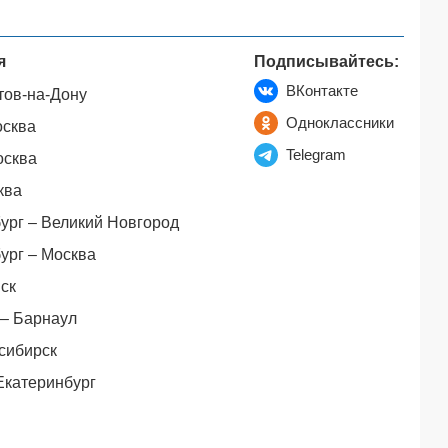
я
Подписывайтесь:
ВКонтакте
тов-на-Дону
Одноклассники
осква
Telegram
осква
ква
ург – Великий Новгород
ург – Москва
ск
– Барнаул
сибирск
Екатеринбург