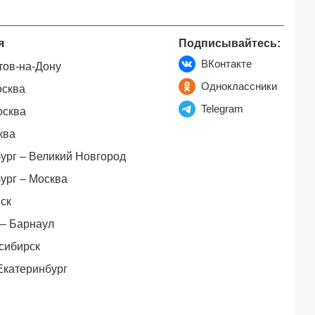
я
Подписывайтесь:
ВКонтакте
тов-на-Дону
Одноклассники
осква
Telegram
осква
ква
ург – Великий Новгород
ург – Москва
ск
– Барнаул
сибирск
Екатеринбург