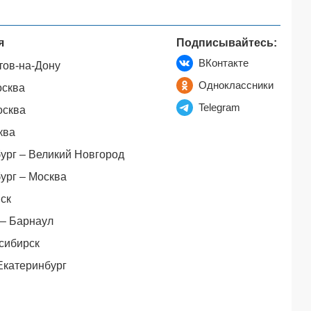
я
Подписывайтесь:
ВКонтакте
тов-на-Дону
Одноклассники
осква
Telegram
осква
ква
ург – Великий Новгород
ург – Москва
ск
– Барнаул
сибирск
Екатеринбург