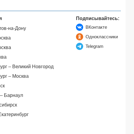
я
Подписывайтесь:
ВКонтакте
тов-на-Дону
Одноклассники
осква
Telegram
осква
ква
ург – Великий Новгород
ург – Москва
ск
– Барнаул
сибирск
Екатеринбург