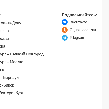
я
Подписывайтесь:
ВКонтакте
тов-на-Дону
Одноклассники
осква
Telegram
осква
ква
ург – Великий Новгород
ург – Москва
ск
– Барнаул
сибирск
Екатеринбург