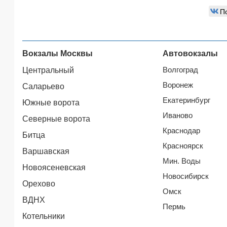
П
Вокзалы Москвы
Автовокзалы
Волгоград
Центральный
Воронеж
Саларьево
Екатеринбург
Южные ворота
Иваново
Северные ворота
Краснодар
Битца
Красноярск
Варшавская
Мин. Воды
Новоясеневская
Новосибирск
Орехово
Омск
ВДНХ
Пермь
Котельники