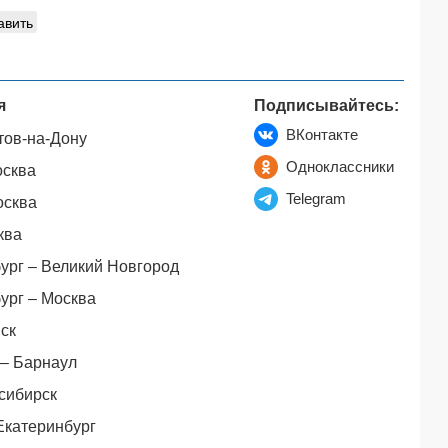
авить
я
Подписывайтесь:
ВКонтакте
тов-на-Дону
Одноклассники
осква
Telegram
осква
ква
ург – Великий Новгород
ург – Москва
ск
– Барнаул
сибирск
Екатеринбург