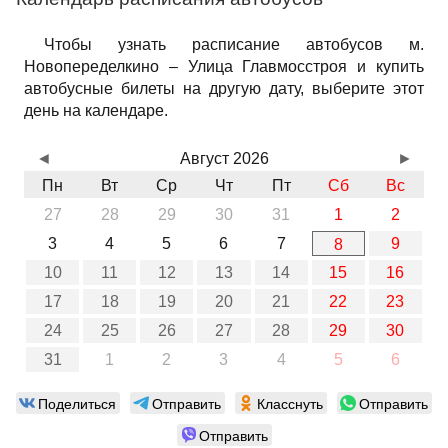
Чтобы узнать расписание автобусов м.
Новопеределкино – Улица Главмосстроя и купить
автобусные билеты на другую дату, выберите этот
день на календаре.
◄
Август 2026
►
Пн
Вт
Ср
Чт
Пт
Сб
Вс
27
28
29
30
31
1
2
3
4
5
6
7
9
8
10
11
12
13
14
15
16
17
18
19
20
21
22
23
24
25
26
27
28
29
30
31
1
2
3
4
5
6
Поделиться
Отправить
Класснуть
Отправить
Отправить