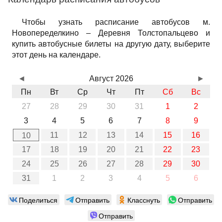
Чтобы узнать расписание автобусов м.
Новопеределкино – Деревня Толстопальцево и
купить автобусные билеты на другую дату, выберите
этот день на календаре.
◄
Август 2026
►
Пн
Вт
Ср
Чт
Пт
Сб
Вс
27
28
29
30
31
1
2
3
4
5
6
7
8
9
11
12
13
14
15
16
10
17
18
19
20
21
22
23
24
25
26
27
28
29
30
31
1
2
3
4
5
6
Поделиться
Отправить
Класснуть
Отправить
Отправить