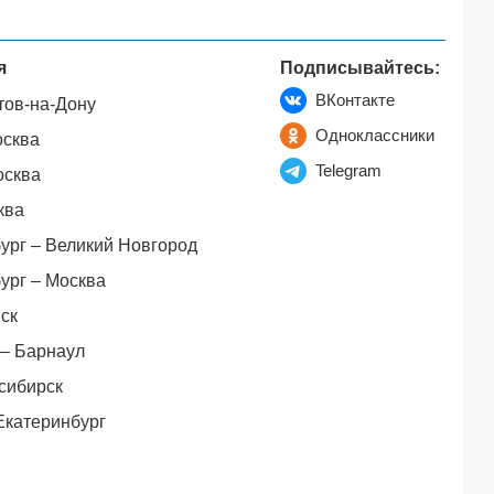
я
Подписывайтесь:
ВКонтакте
тов-на-Дону
Одноклассники
осква
Telegram
осква
ква
ург – Великий Новгород
ург – Москва
ск
– Барнаул
сибирск
Екатеринбург