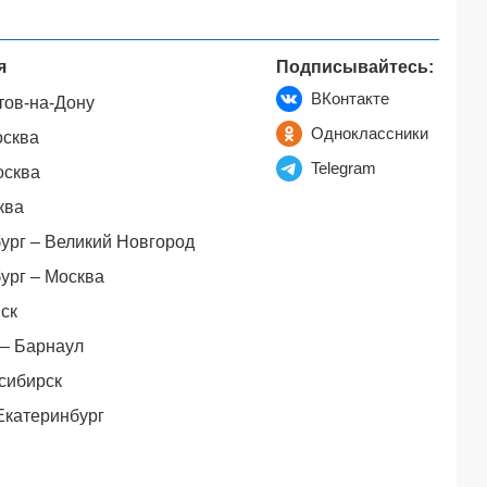
я
Подписывайтесь:
ВКонтакте
тов-на-Дону
Одноклассники
осква
Telegram
осква
ква
ург – Великий Новгород
ург – Москва
ск
– Барнаул
сибирск
Екатеринбург