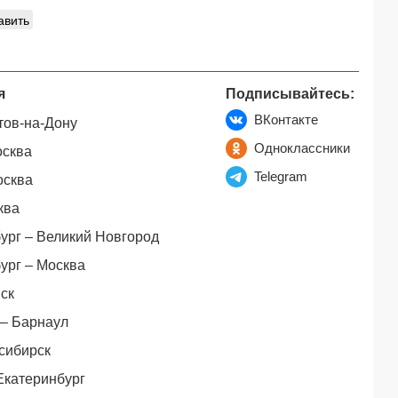
авить
я
Подписывайтесь:
ВКонтакте
тов-на-Дону
Одноклассники
осква
Telegram
осква
ква
ург – Великий Новгород
ург – Москва
ск
– Барнаул
сибирск
Екатеринбург