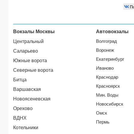
П
Вокзалы Москвы
Автовокзалы
Волгоград
Центральный
Воронеж
Саларьево
Екатеринбург
Южные ворота
Иваново
Северные ворота
Краснодар
Битца
Красноярск
Варшавская
Мин. Воды
Новоясеневская
Новосибирск
Орехово
Омск
ВДНХ
Пермь
Котельники