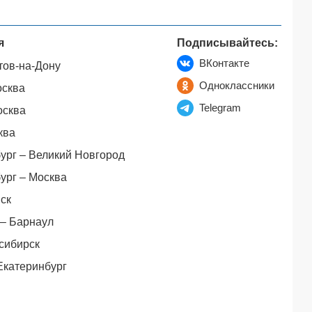
я
Подписывайтесь:
ВКонтакте
тов-на-Дону
Одноклассники
осква
Telegram
осква
ква
ург – Великий Новгород
ург – Москва
ск
– Барнаул
сибирск
Екатеринбург