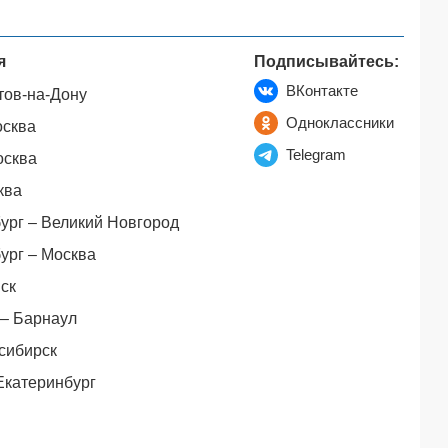
я
Подписывайтесь:
ВКонтакте
тов-на-Дону
Одноклассники
осква
Telegram
осква
ква
ург – Великий Новгород
ург – Москва
ск
– Барнаул
сибирск
Екатеринбург