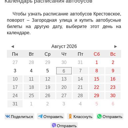
Календарь расписания автобусов
Чтобы узнать расписание автобусов Крестовское,
поворот – Загородная улица и купить автобусные
билеты на другую дату, выберите этот день на
календаре.
◄
Август 2026
►
Пн
Вт
Ср
Чт
Пт
Сб
Вс
27
28
29
30
31
1
2
3
4
5
7
8
9
6
10
11
12
13
14
15
16
17
18
19
20
21
22
23
24
25
26
27
28
29
30
31
1
2
3
4
5
6
Поделиться
Отправить
Класснуть
Отправить
Отправить