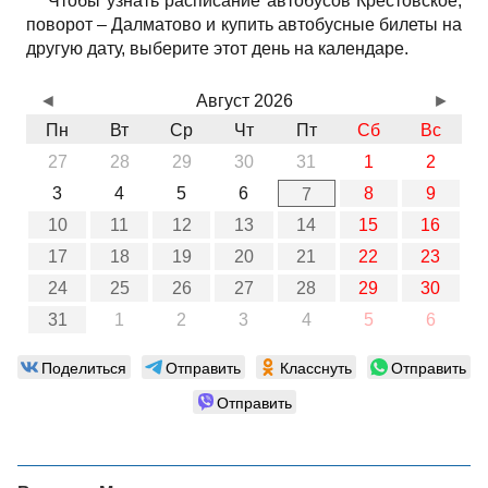
Чтобы узнать расписание автобусов Крестовское,
поворот – Далматово и купить автобусные билеты на
другую дату, выберите этот день на календаре.
◄
Август 2026
►
Пн
Вт
Ср
Чт
Пт
Сб
Вс
27
28
29
30
31
1
2
3
4
5
6
8
9
7
10
11
12
13
14
15
16
17
18
19
20
21
22
23
24
25
26
27
28
29
30
31
1
2
3
4
5
6
Поделиться
Отправить
Класснуть
Отправить
Отправить