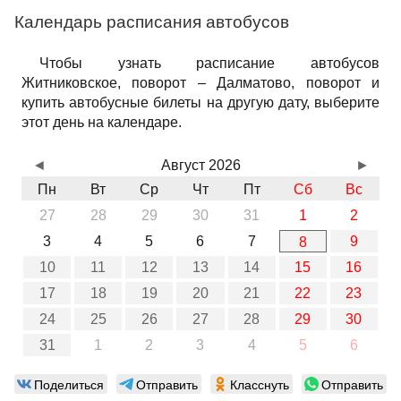
Календарь расписания автобусов
Чтобы узнать расписание автобусов
Житниковское, поворот – Далматово, поворот и
купить автобусные билеты на другую дату, выберите
этот день на календаре.
◄
Август 2026
►
Пн
Вт
Ср
Чт
Пт
Сб
Вс
27
28
29
30
31
1
2
3
4
5
6
7
9
8
10
11
12
13
14
15
16
17
18
19
20
21
22
23
24
25
26
27
28
29
30
31
1
2
3
4
5
6
Поделиться
Отправить
Класснуть
Отправить