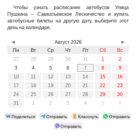
Чтобы узнать расписание автобусов Улица
Пушкина – Савватьевское Лесничество и купить
автобусные билеты на другую дату, выберите этот
день на календаре.
◄
Август 2026
►
Пн
Вт
Ср
Чт
Пт
Сб
Вс
27
28
29
30
31
1
2
3
4
5
6
8
9
7
10
11
12
13
14
15
16
17
18
19
20
21
22
23
24
25
26
27
28
29
30
31
1
2
3
4
5
6
Поделиться
Отправить
Класснуть
Отправить
Отправить