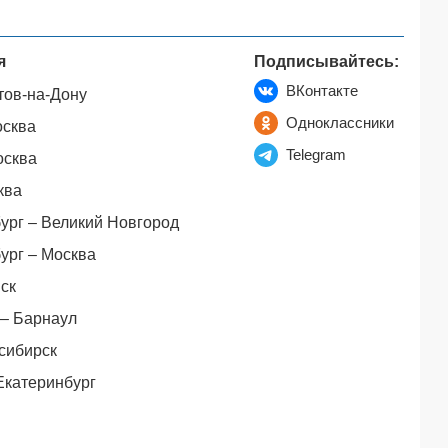
я
Подписывайтесь:
ВКонтакте
тов-на-Дону
Одноклассники
осква
Telegram
осква
ква
ург – Великий Новгород
ург – Москва
ск
– Барнаул
сибирск
Екатеринбург