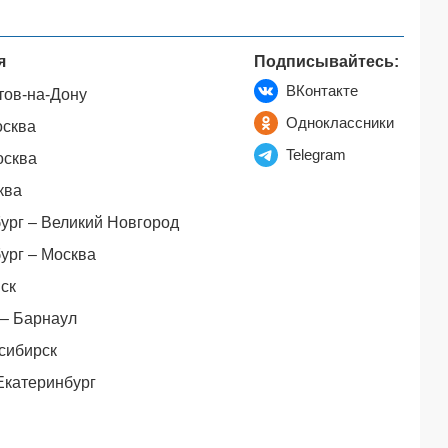
я
Подписывайтесь:
ВКонтакте
тов-на-Дону
Одноклассники
осква
Telegram
осква
ква
ург – Великий Новгород
ург – Москва
ск
– Барнаул
сибирск
Екатеринбург