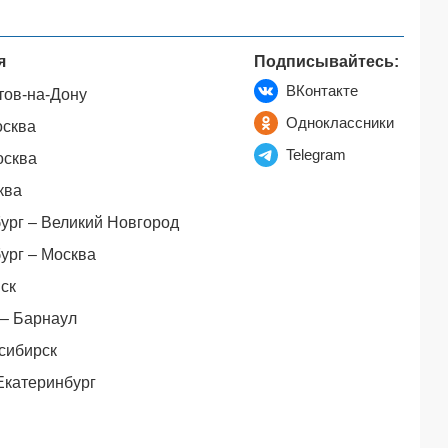
я
Подписывайтесь:
ВКонтакте
тов-на-Дону
Одноклассники
осква
Telegram
осква
ква
ург – Великий Новгород
ург – Москва
ск
– Барнаул
сибирск
Екатеринбург