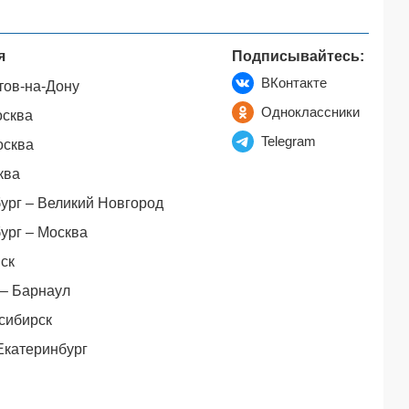
я
Подписывайтесь:
ВКонтакте
тов-на-Дону
Одноклассники
осква
Telegram
осква
ква
ург – Великий Новгород
ург – Москва
ск
– Барнаул
сибирск
Екатеринбург