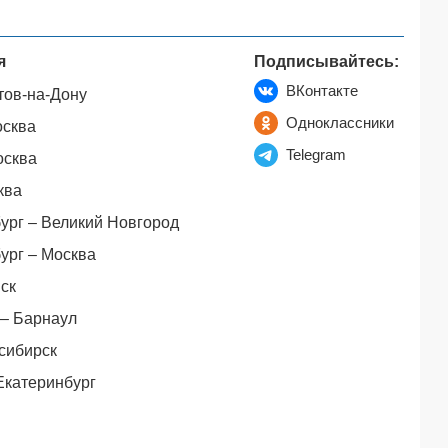
я
Подписывайтесь:
ВКонтакте
тов-на-Дону
Одноклассники
осква
Telegram
осква
ква
ург – Великий Новгород
ург – Москва
ск
– Барнаул
сибирск
Екатеринбург