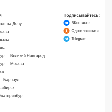
я
Подписывайтесь:
ВКонтакте
тов-на-Дону
Одноклассники
осква
Telegram
осква
ква
ург – Великий Новгород
ург – Москва
ск
– Барнаул
сибирск
Екатеринбург