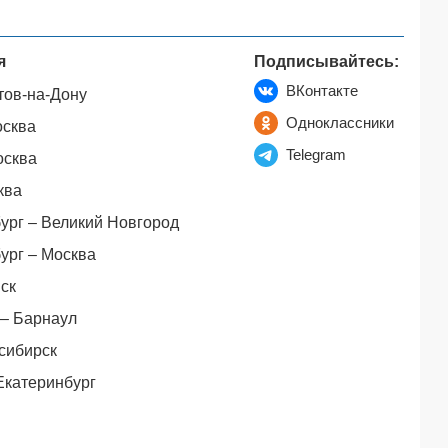
я
Подписывайтесь:
ВКонтакте
тов-на-Дону
Одноклассники
осква
Telegram
осква
ква
ург – Великий Новгород
ург – Москва
ск
– Барнаул
сибирск
Екатеринбург