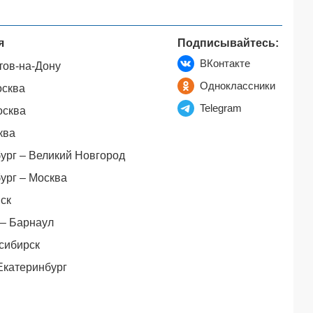
я
Подписывайтесь:
ВКонтакте
тов-на-Дону
Одноклассники
осква
Telegram
осква
ква
ург – Великий Новгород
ург – Москва
ск
– Барнаул
сибирск
Екатеринбург