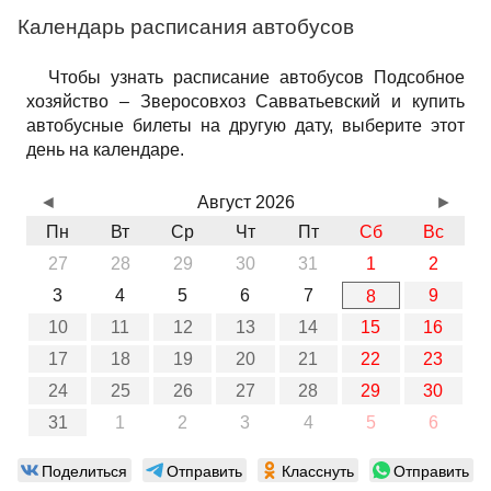
Календарь расписания автобусов
Чтобы узнать расписание автобусов Подсобное
хозяйство – Зверосовхоз Савватьевский и купить
автобусные билеты на другую дату, выберите этот
день на календаре.
◄
Август 2026
►
Пн
Вт
Ср
Чт
Пт
Сб
Вс
27
28
29
30
31
1
2
3
4
5
6
7
9
8
10
11
12
13
14
15
16
17
18
19
20
21
22
23
24
25
26
27
28
29
30
31
1
2
3
4
5
6
Поделиться
Отправить
Класснуть
Отправить