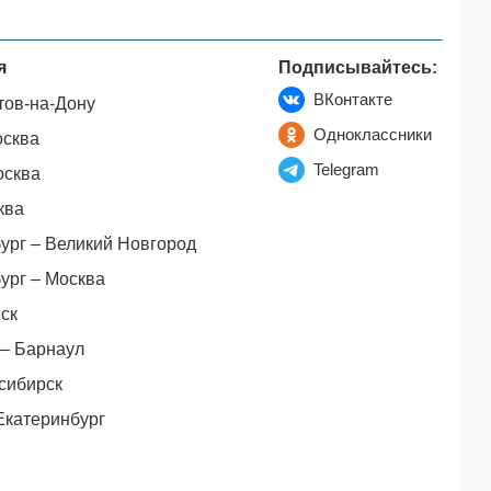
я
Подписывайтесь:
ВКонтакте
тов-на-Дону
Одноклассники
осква
Telegram
осква
ква
ург – Великий Новгород
ург – Москва
ск
– Барнаул
сибирск
Екатеринбург