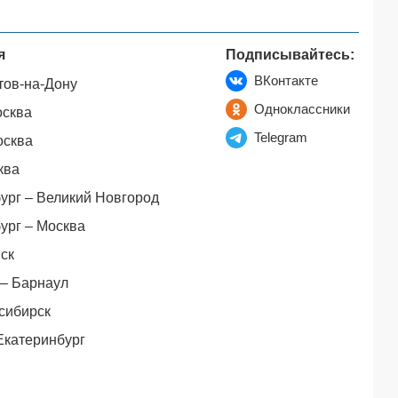
я
Подписывайтесь:
ВКонтакте
тов-на-Дону
Одноклассники
осква
Telegram
осква
ква
ург – Великий Новгород
ург – Москва
ск
– Барнаул
сибирск
Екатеринбург