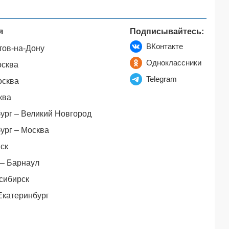
я
Подписывайтесь:
ВКонтакте
тов-на-Дону
Одноклассники
осква
Telegram
осква
ква
ург – Великий Новгород
ург – Москва
ск
– Барнаул
сибирск
Екатеринбург