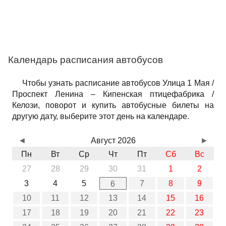
Календарь расписания автобусов
Чтобы узнать расписание автобусов Улица 1 Мая /
Проспект Ленина – Кипенская птицефабрика /
Келози, поворот и купить автобусные билеты на
другую дату, выберите этот день на календаре.
◄
Август 2026
►
Пн
Вт
Ср
Чт
Пт
Сб
Вс
27
28
29
30
31
1
2
3
4
5
7
8
9
6
10
11
12
13
14
15
16
17
18
19
20
21
22
23