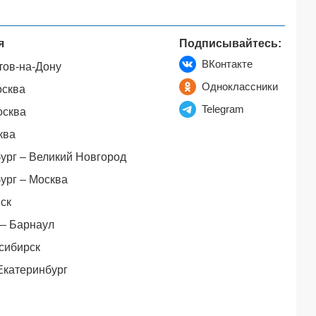
я
Подписывайтесь:
ВКонтакте
тов-на-Дону
Одноклассники
осква
Telegram
осква
ква
ург – Великий Новгород
ург – Москва
ск
– Барнаул
сибирск
Екатеринбург