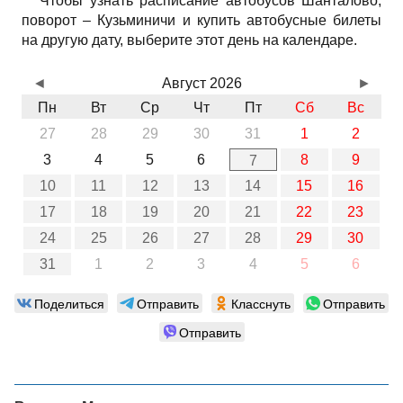
Чтобы узнать расписание автобусов Шанталово,
поворот – Кузьминичи и купить автобусные билеты
на другую дату, выберите этот день на календаре.
◄
Август 2026
►
Пн
Вт
Ср
Чт
Пт
Сб
Вс
27
28
29
30
31
1
2
3
4
5
6
8
9
7
10
11
12
13
14
15
16
17
18
19
20
21
22
23
24
25
26
27
28
29
30
31
1
2
3
4
5
6
Поделиться
Отправить
Класснуть
Отправить
Отправить