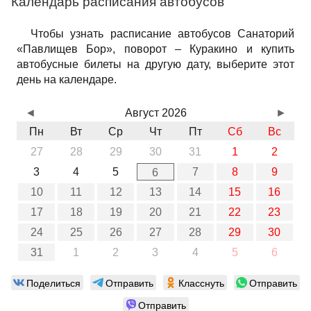
Календарь расписания автобусов
Чтобы узнать расписание автобусов Санаторий
«Павлищев Бор», поворот – Куракино и купить
автобусные билеты на другую дату, выберите этот
день на календаре.
◄
Август 2026
►
Пн
Вт
Ср
Чт
Пт
Сб
Вс
27
28
29
30
31
1
2
3
4
5
7
8
9
6
10
11
12
13
14
15
16
17
18
19
20
21
22
23
24
25
26
27
28
29
30
31
1
2
3
4
5
6
Поделиться
Отправить
Класснуть
Отправить
Отправить